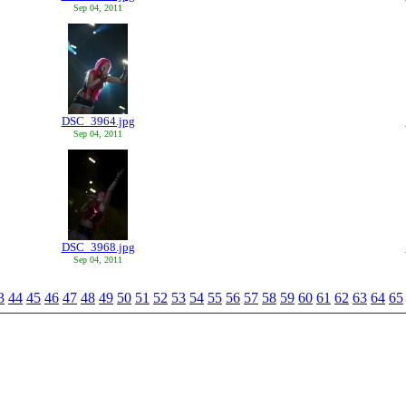
Sep 04, 2011
DSC_3964.jpg
Sep 04, 2011
DSC_3968.jpg
Sep 04, 2011
3
44
45
46
47
48
49
50
51
52
53
54
55
56
57
58
59
60
61
62
63
64
65