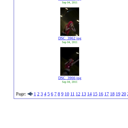
Sep 04, 2011
DSC_3962.jpg
Sep 04, 2011
DSC_3966.jpg
Sep 04, 2011
Page:
1
2
3
4
5
6
7
8
9
10
11
12
13
14
15
16
17
18
19
20