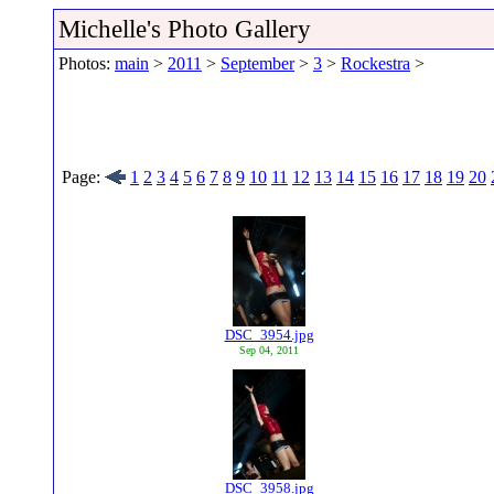
Michelle's Photo Gallery
Photos:
main
>
2011
>
September
>
3
>
Rockestra
>
Page:
1
2
3
4
5
6
7
8
9
10
11
12
13
14
15
16
17
18
19
20
DSC_3954.jpg
Sep 04, 2011
DSC_3958.jpg