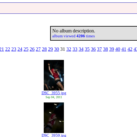
No album description.
album viewed
4206
times
21
22
23
24
25
26
27
28
29
30
31
32
33
34
35
36
37
38
39
40
41
42
4
DSC_3955.jpg
Sep 04, 2011
DSC_3959.jpg